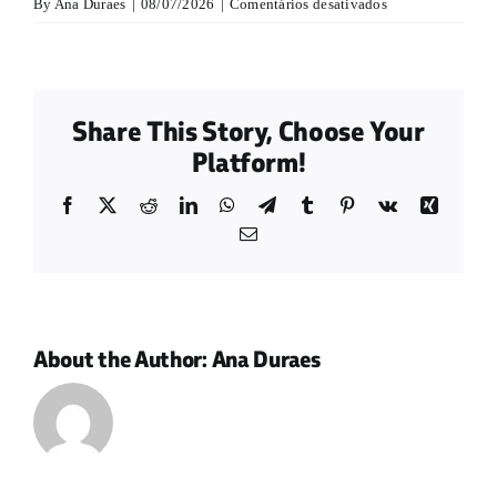
em
By
Ana Duraes
|
08/07/2026
|
Comentários desativados
Blog
Pequenas
Criaturas
Eventos
Share This Story, Choose Your
Platform!
Trabalhe aqui
Facebook
X
Reddit
LinkedIn
WhatsApp
Telegram
Tumblr
Pinterest
Vk
Xing
Email
Contato
About the Author:
Ana Duraes