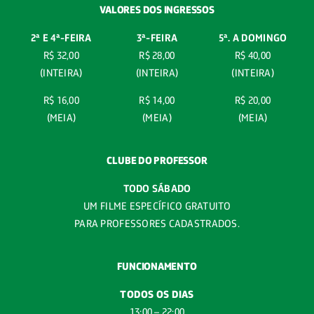
VALORES DOS INGRESSOS
Blog
2ª E 4ª-
FEIRA
3ª-FEIRA
5ª. A DOMINGO
R$ 32,00
R$ 28,00
R$ 40,00
Eventos
(INTEIRA)
(INTEIRA)
(INTEIRA)
R$ 16,00
R$ 14,00
R$ 20,00
Trabalhe aqui
(MEIA)
(MEIA)
(MEIA)
Contato
CLUBE DO PROFESSOR
TODO SÁBADO
UM FILME ESPECÍFICO GRATUITO
PARA PROFESSORES CADASTRADOS.
FUNCIONAMENTO
TODOS OS DIAS
13:00 – 22:00