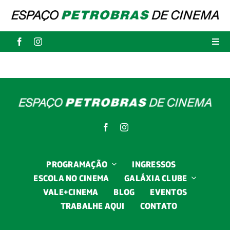
Skip
to
content
Togg
Navi
Programação
Ingressos
Escola no Cinema
PROGRAMAÇÃO
INGRESSOS
Galáxia Clube
ESCOLA NO CINEMA
GALÁXIA CLUBE
VALE+CINEMA
BLOG
EVENTOS
VALE+CINEMA
TRABALHE AQUI
CONTATO